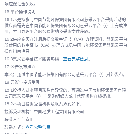
响应保证金免收。
16.平台操作说明
16.1凡是拟参与中国节能环保集团有限公司慧采云平台采购活动的
供应商需先在中国节能环保集团有限公司慧采云平台（/）上完成注
册，方可办理平台服务费缴纳及采购文件获取。
16.2供应商须在注册后提交数字证书（CA）办理资料，慧采云平台
所使用的数字证书（CA）办理方式见中国节能环保集团慧采云平台
操作指南栏目。
16.3慧采云平台技术服务热线：
查看完整信息
。
17.公告发布媒介
本公告通过中国节能环保集团有限公司慧采云平台（/）对外发布。
18.异议与投诉受理
18.1投标人对本项目采购有异议的，可通过中国节能环保集团有限
公司慧采云平台（/）向采购组织人或其代理机构在线提出。
18.2本项目投诉受理机构及联系方式如下：
投诉受理机构：中国地质工程集团有限公司
联系人：何春阳
联系方式：
查看完整信息