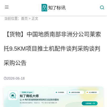
当前位置：
首页
> 正文
【货物】中国地质南部非洲分公司莱索
托9.5KM项目推土机配件谈判采购谈判
采购公告
2026-06-18