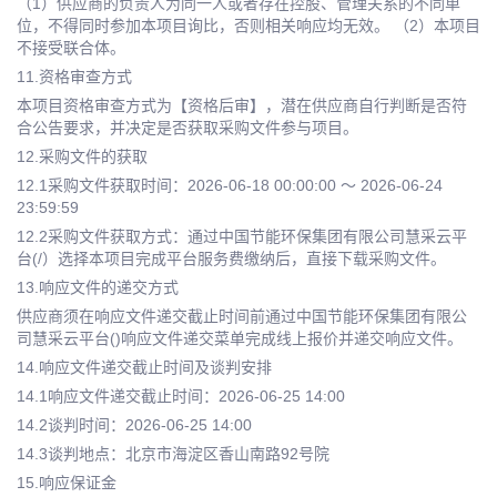
（1）供应商的负责人为同一人或者存在控股、管理关系的不同单
位，不得同时参加本项目询比，否则相关响应均无效。 （2）本项目
不接受联合体。
11.资格审查方式
本项目资格审查方式为【资格后审】，潜在供应商自行判断是否符
合公告要求，并决定是否获取采购文件参与项目。
12.采购文件的获取
12.1采购文件获取时间：2026-06-18 00:00:00 ～ 2026-06-24
23:59:59
12.2采购文件获取方式：通过中国节能环保集团有限公司慧采云平
台(/）选择本项目完成平台服务费缴纳后，直接下载采购文件。
13.响应文件的递交方式
供应商须在响应文件递交截止时间前通过中国节能环保集团有限公
司慧采云平台()响应文件递交菜单完成线上报价并递交响应文件。
14.响应文件递交截止时间及谈判安排
14.1响应文件递交截止时间：2026-06-25 14:00
14.2谈判时间：2026-06-25 14:00
14.3谈判地点：北京市海淀区香山南路92号院
15.响应保证金