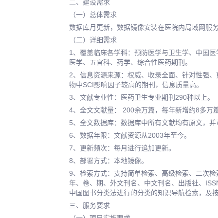
二、建设需求
（一）总体需求
数据库月更新，数据镜像安装在医院内局域网服
（二）详细需求
1、覆盖临床各学科：预防医学与卫生学、中国医
医学、五官科、药学、综合性医药期刊。
2、信息资源来源：权威、收录全面、针对性强、
物中SCI影响因子较高的期刊，信息质量高。
3、文献专业性：医药卫生专业期刊290种以上。
4、全文文献量： 200余万篇，每年新增约8多万
5、全文数据库：数据库中所有文献均有原文，并
6、数据年限：文献资源从2003年至今。
7、更新频次：每月进行追加更新。
8、部署方式：本地镜像。
9、检索方式：支持简单检索、高级检索、二次检
年、卷、期、外文刊名、中文刊名、出版社、IS
中国图书分类法进行的分类的知识导航检索，及按
三、服务要求
（一）项目实施要求