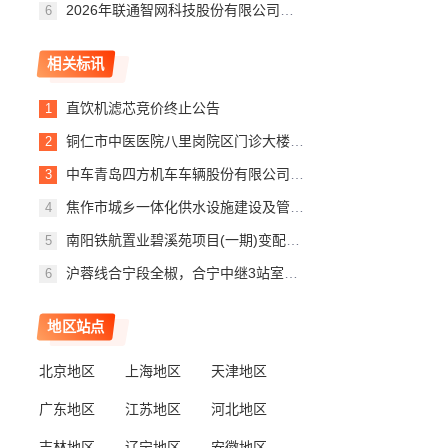
2026年联通智网科技股份有限公司跨域跨层通感算资源调度引擎采购项目询比采购公告
相关标讯
直饮机滤芯竞价终止公告
铜仁市中医医院八里岗院区门诊大楼一楼门诊大厅空调采购项目竞价终止公告
中车青岛四方机车车辆股份有限公司园区低空智能巡检项目无人机及配件询比采购评标公示
焦作市城乡一体化供水设施建设及管网漏损治理项目---塔北路，新安路，龙源路，世纪路等21条路段给水管道工程变更公告
南阳铁航置业碧溪苑项目(一期)变配电工程项目--废标公告
沪蓉线合宁段全椒，合宁中继3站室外信号设备大修工程自购物资设备招标评标公示
地区站点
北京地区
上海地区
天津地区
广东地区
江苏地区
河北地区
吉林地区
辽宁地区
安徽地区