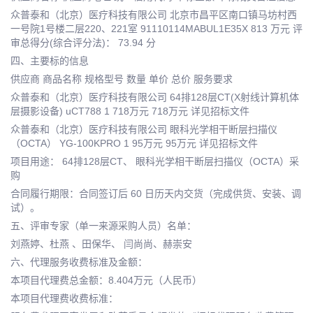
众普泰和（北京）医疗科技有限公司 北京市昌平区南口镇马坊村西
一号院1号楼二层220、221室 91110114MABUL1E35X 813 万元 评
审总得分(综合评分法)： 73.94 分
四、主要标的信息
供应商 商品名称 规格型号 数量 单价 总价 服务要求
众普泰和（北京）医疗科技有限公司 64排128层CT(X射线计算机体
层摄影设备) uCT788 1 718万元 718万元 详见招标文件
众普泰和（北京）医疗科技有限公司 眼科光学相干断层扫描仪
（OCTA） YG-100KPRO 1 95万元 95万元 详见招标文件
项目用途： 64排128层CT、 眼科光学相干断层扫描仪（OCTA）采
购
合同履行期限：合同签订后 60 日历天内交货（完成供货、安装、调
试）。
五、评审专家（单一来源采购人员）名单：
刘燕婷、杜燕 、田保华、 闫尚尚、赫崇安
六、代理服务收费标准及金额：
本项目代理费总金额：8.404万元（人民币）
本项目代理费收费标准：